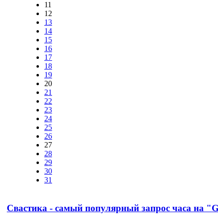
11
12
13
14
15
16
17
18
19
20
21
22
23
24
25
26
27
28
29
30
31
Свастика - самый популярный запрос часа на "G