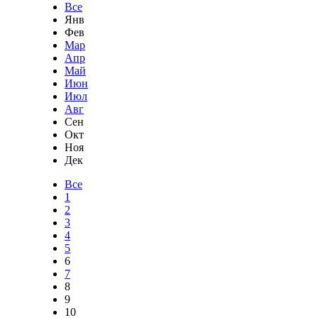
Все
Янв
Фев
Мар
Апр
Май
Июн
Июл
Авг
Сен
Окт
Ноя
Дек
Все
1
2
3
4
5
6
7
8
9
10