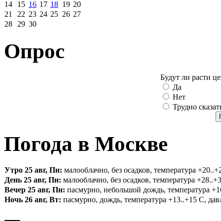
14
15
16
17
18
19
20
21
22
23
24
25
26
27
28
29
30
Опрос
Будут ли расти ц
Да
Нет
Трудно сказат
Погода в Москве
Утро 25 авг, Пн:
малооблачно, без осадков, температура +20..+2
День 25 авг, Пн:
малооблачно, без осадков, температура +28..+3
Вечер 25 авг, Пн:
пасмурно, небольшой дождь, температура +16.
Ночь 26 авг, Вт:
пасмурно, дождь, температура +13..+15 С, давл