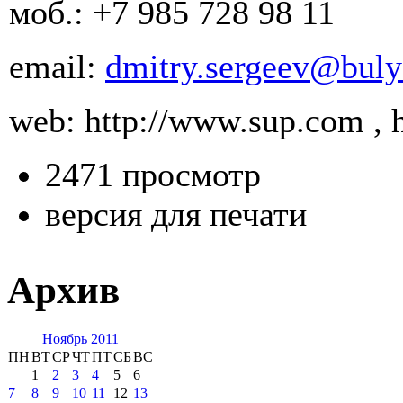
моб.: +7 985 728 98 11
email:
dmitry.sergeev@bul
web: http://www.sup.com , 
2471 просмотр
версия для печати
Архив
Ноябрь 2011
ПН
ВТ
СР
ЧТ
ПТ
СБ
ВС
1
2
3
4
5
6
7
8
9
10
11
12
13