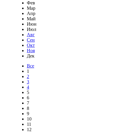
Фев
Мар
Апр
Май
Июн
Июл
Авг
Сен
Окт
Ноя
Дек
Все
1
2
3
4
5
6
7
8
9
10
11
12