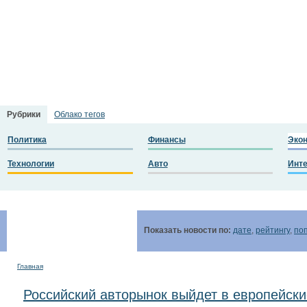
Рубрики
Облако тегов
Политика
Финансы
Эко
Технологии
Авто
Инт
Показать новости по:
дате
,
рейтингу
,
по
Главная
Российский авторынок выйдет в европейск