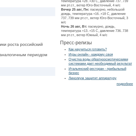
температура +28..+30 С, давление 737..739
мм рт.ст., ветер Юго-Восточный, 4 м/с
Вечер 25 авг, Пн:
пасмурно, небольшой
дождь, температура +16..+18 С, давление
737..739 мм рт.ст., ветер Юго-Восточный, 3
м/с
Ночь 26 авг, Вт:
пасмурно, дождь,
температура +13..+15 С, давление 736..738
мм рт.ст., ветер Южный, 4 м/с
Пресс-релизы
ики роста российский
Как научиться готовить?
с аналогичным периодом
Игры онлайн - каждому своя
Очистка воды обратноосмотическими
системами дает необходимый результат
Итальянский ресторан - прибыльный
бизнес
Линолеум защитит аппаратуру
подробнее