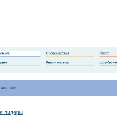
номика
Происшествия
Спорт
ернет
Кино и музыка
Шоу-бизне
пулярности
ие лидеры