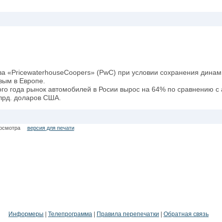
ва «PricewaterhouseCoopers» (PwC) при условии сохранения динам
вым в Европе.
ого года рынок автомобилей в Росии вырос на 64% по сравнению 
млрд. доларов США.
осмотра
версия для печати
Информеры
|
Телепрограмма
|
Правила перепечатки
|
Обратная связь