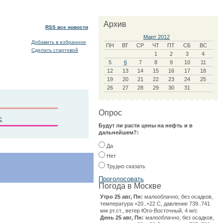
Архив
RSS все новости
Март 2012
Добавить в избранное
ПН
ВТ
СР
ЧТ
ПТ
СБ
ВС
Сделать стартовой
1
2
3
4
5
6
7
8
9
10
11
12
13
14
15
16
17
18
19
20
21
22
23
24
25
26
27
28
29
30
31
Опрос
с
Будут ли расти цены на нефть и в
дальнейшем?:
Да
Нет
Трудно сказать
Погода в Москве
Утро 25 авг, Пн:
малооблачно, без осадков,
температура +20..+22 С, давление 739..741
мм рт.ст., ветер Юго-Восточный, 4 м/с
День 25 авг, Пн:
малооблачно, без осадков,