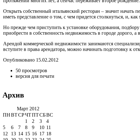
протяжении многих лет, а сейчас переживает второе рождение.
Открыть собственный итальянский ресторан – значит начать п
иметь представление о том, с чем придется столкнуться, и, к
Но прежде чем приступить к установке оборудования, подбор
приобрести в собственность недвижимость в городе дорого, а 
Арендой коммерческой недвижимости занимаются специализиро
вступите в права арендатора, можно начинать подготовку к от
Опубликовано 15.02.2012
50 просмотров
версия для печати
Архив
Март 2012
ПН
ВТ
СР
ЧТ
ПТ
СБ
ВС
1
2
3
4
5
6
7
8
9
10
11
12
13
14
15
16
17
18
19
20
21
22
23
24
25