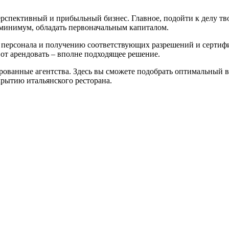
ерспективный и прибыльный бизнес. Главное, подойти к делу тв
ак минимум, обладать первоначальным капиталом.
у персонала и получению соответствующих разрешений и сертиф
вот арендовать – вполне подходящее решение.
ванные агентства. Здесь вы сможете подобрать оптимальный вар
крытию итальянского ресторана.