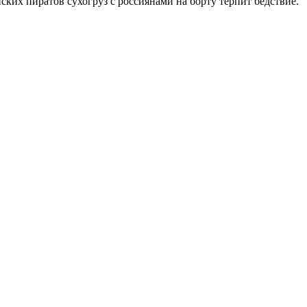
ких пиратов сухогруз с россиянами на борту терпит бедствие.