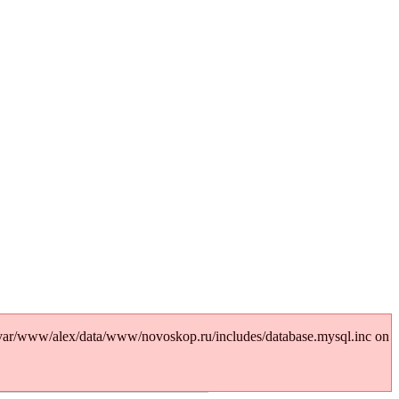
var/www/alex/data/www/novoskop.ru/includes/database.mysql.inc on