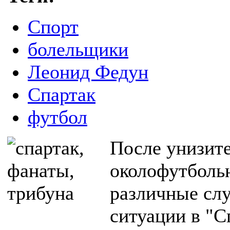
Спорт
болельщики
Леонид Федун
Спартак
футбол
После унизит
околофутболь
различные слу
ситуации в "С