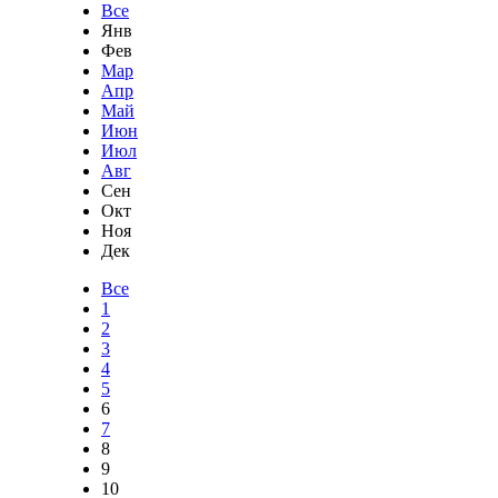
Все
Янв
Фев
Мар
Апр
Май
Июн
Июл
Авг
Сен
Окт
Ноя
Дек
Все
1
2
3
4
5
6
7
8
9
10