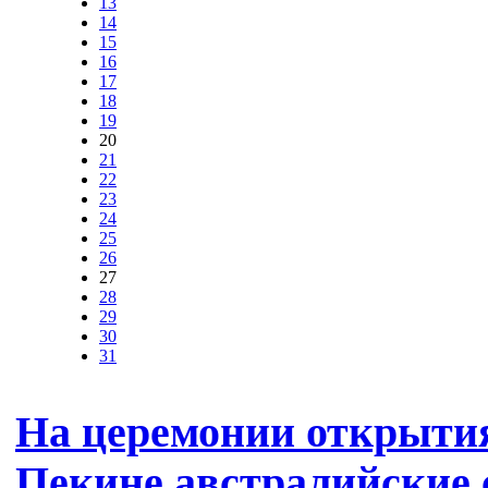
13
14
15
16
17
18
19
20
21
22
23
24
25
26
27
28
29
30
31
На церемонии открыти
Пекине австралийские 