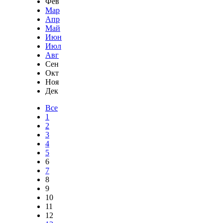
Фев
Мар
Апр
Май
Июн
Июл
Авг
Сен
Окт
Ноя
Дек
Все
1
2
3
4
5
6
7
8
9
10
11
12