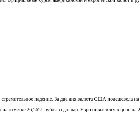
ил официальные курсы американской и европейской валют к руб
стремительное падение. За два дня валюта США подешевела на 
на отметке 26,5651 рубля за доллар. Евро повысился в цене на 2