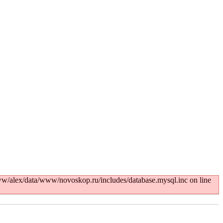
w/alex/data/www/novoskop.ru/includes/database.mysql.inc on line