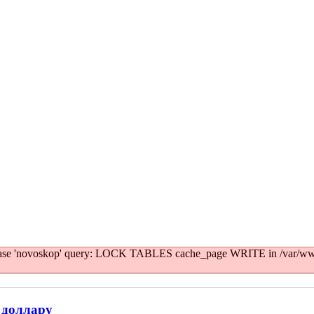
atabase 'novoskop' query: LOCK TABLES cache_page WRITE in /var/ww
 доллару