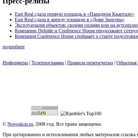
Пресс-релизы
East Real сдала первую площадь в «Парадном Квартале»
East Real сдала в аренду площади в «Доме Зингера»
Эксплуатация объектов: своими силами или на аутсорсин
Компании Deloitte и Conference House продолжают сотру
Компания Conference House сообщает о старте подготовк
подробнее
Информеры
|
Телепрограмма
|
Правила перепечатки
|
Обратная 
©
Novoskop.ru
, 2008 год. Все права защищены.
При цитировании и использовании любых материалов ссылка