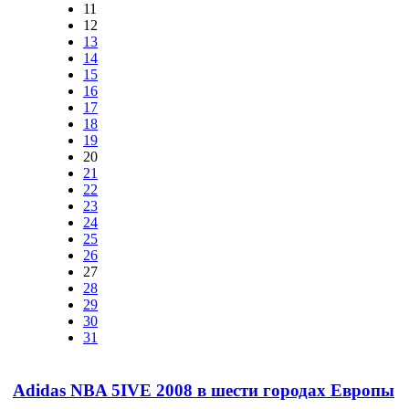
11
12
13
14
15
16
17
18
19
20
21
22
23
24
25
26
27
28
29
30
31
Adidas NBA 5IVE 2008 в шести городах Европы