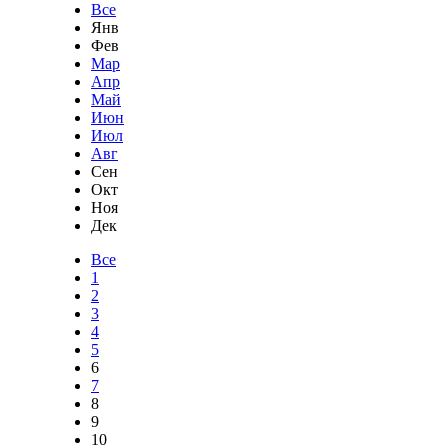
Все
Янв
Фев
Мар
Апр
Май
Июн
Июл
Авг
Сен
Окт
Ноя
Дек
Все
1
2
3
4
5
6
7
8
9
10