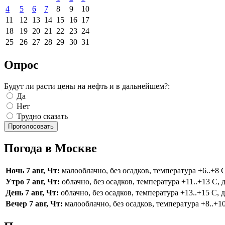
4
5
6
7
8
9
10
11
12
13
14
15
16
17
18
19
20
21
22
23
24
25
26
27
28
29
30
31
Опрос
Будут ли расти цены на нефть и в дальнейшем?:
Да
Нет
Трудно сказать
Погода в Москве
Ночь 7 авг, Чт:
малооблачно, без осадков, температура +6..+8 С,
Утро 7 авг, Чт:
облачно, без осадков, температура +11..+13 С, д
День 7 авг, Чт:
облачно, без осадков, температура +13..+15 С, д
Вечер 7 авг, Чт:
малооблачно, без осадков, температура +8..+10