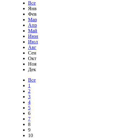
Все
Янв
Фев
Мар
Апр
Май
Июн
Июл
Авг
Сен
Окт
Ноя
Дек
Все
1
2
3
4
5
6
7
8
9
10