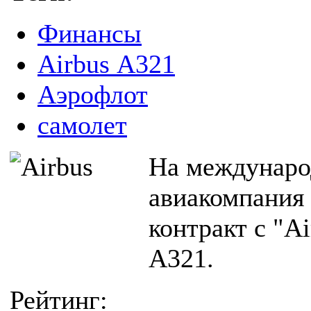
Финансы
Airbus А321
Аэрофлот
самолет
На междунаро
авиакомпания
контракт с "A
А321.
Рейтинг: