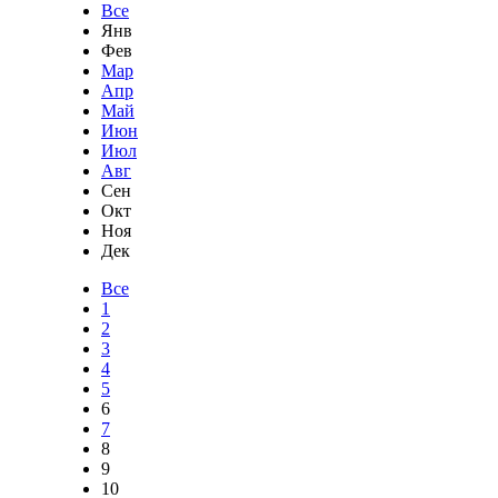
Все
Янв
Фев
Мар
Апр
Май
Июн
Июл
Авг
Сен
Окт
Ноя
Дек
Все
1
2
3
4
5
6
7
8
9
10