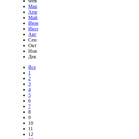
Фев
Мар
Апр
Май
Июн
Июл
Авг
Сен
Окт
Ноя
Дек
Все
1
2
3
4
5
6
7
8
9
10
11
12