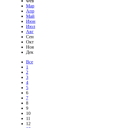
Фев
Мар
Апр
Май
Июн
Июл
Авг
Сен
Окт
Ноя
Дек
Все
1
2
3
4
5
6
7
8
9
10
11
12