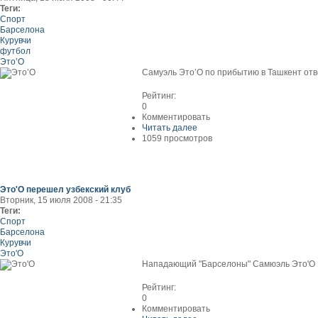
Теги:
Спорт
Барселона
Курувчи
футбол
Это’О
Самуэль Это’О по прибытию в Ташкент отв
Рейтинг:
0
Комментировать
Читать далее
1059 просмотров
Это'О перешел узбекский клуб
Вторник, 15 июля 2008 - 21:35
Теги:
Спорт
Барселона
Курувчи
Это'О
Нападающий "Барселоны" Самюэль Это'О 16 
Рейтинг:
0
Комментировать