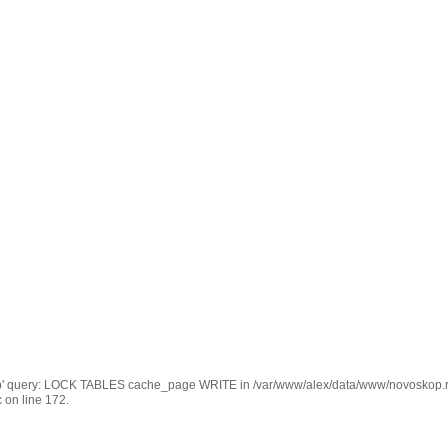
kop' query: LOCK TABLES cache_page WRITE in /var/www/alex/data/www/novoskop.ru
 on line 172.