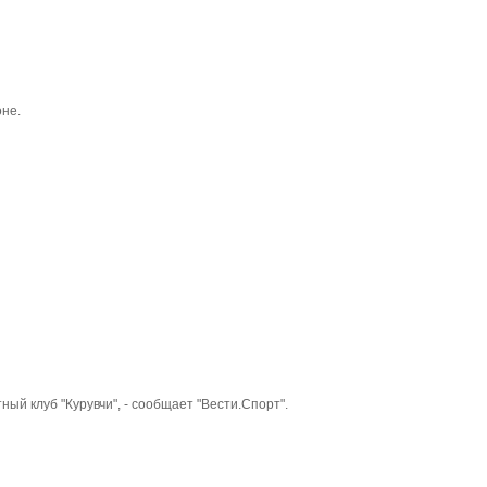
оне.
ый клуб "Курувчи", - сообщает "Вести.Спорт".