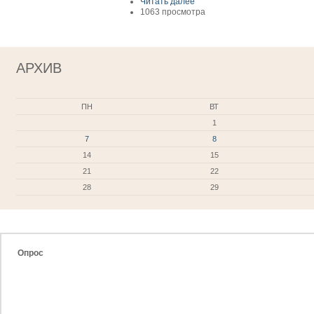
Читать далее
1063 просмотра
АРХИВ
ПН
ВТ
1
7
8
14
15
21
22
28
29
Опрос