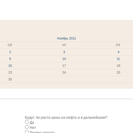
Ноябрь 2011
СР
ЧТ
ПТ
2
3
4
9
10
11
16
17
18
23
24
25
30
Будут ли расти цены на нефть и в дальнейшем?:
Да
Нет
Трудно сказать