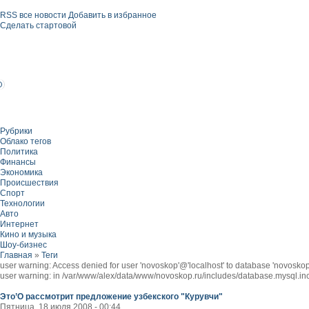
RSS все новости
Добавить в избранное
Сделать стартовой
Рубрики
Облако тегов
Политика
Финансы
Экономика
Происшествия
Спорт
Технологии
Авто
Интернет
Кино и музыка
Шоу-бизнес
Главная
»
Теги
user warning: Access denied for user 'novoskop'@'localhost' to database 'novos
user warning: in /var/www/alex/data/www/novoskop.ru/includes/database.mysql.inc
Это’О рассмотрит предложение узбекского "Курувчи"
Пятница, 18 июля 2008 - 00:44