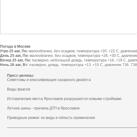
Погода в Москве
Утро 25 авг, Пн:
малооблачно, без осадков, температура +20..+22 С, давление 
День 25 авг, Пн:
малооблачно, без осадков, температура +28..+30 С, давление 
Вечер 25 авг, Пн:
пасмурно, небольшой дождь, температура +16..+18 С, давлен
Ночь 26 авг, Вт:
пасмурно, дождь, температура +13..+15 С, давление 736..738 
Пресс-релизы
Симптомы и классификация сахарного диабета
Виды факсов
Исторические места Ярославля разрушаются новыми стройками
Летние шины - причина ДТП в Ярославле
Приводные ремни: их виды и область применения