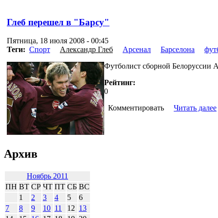
Глеб перешел в "Барсу"
Пятница, 18 июля 2008 - 00:45
Теги:
Спорт
Александр Глеб
Арсенал
Барселона
фут
Футболист сборной Белоруссии А
Рейтинг:
0
Комментировать
Читать далее
Архив
Ноябрь 2011
ПН
ВТ
СР
ЧТ
ПТ
СБ
ВС
1
2
3
4
5
6
7
8
9
10
11
12
13