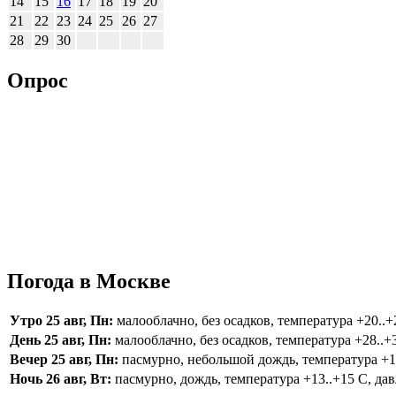
14
15
16
17
18
19
20
21
22
23
24
25
26
27
28
29
30
Опрос
Погода в Москве
Утро 25 авг, Пн:
малооблачно, без осадков, температура +20..+2
День 25 авг, Пн:
малооблачно, без осадков, температура +28..+3
Вечер 25 авг, Пн:
пасмурно, небольшой дождь, температура +16.
Ночь 26 авг, Вт:
пасмурно, дождь, температура +13..+15 С, дав