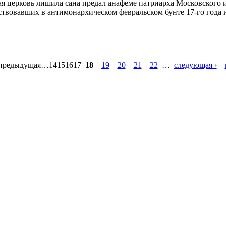
я церковь лишила сана предал анафеме патриарха Московского и
ствовавших в антимонархическом февральском бунте 17-го года
 предыдущая
…
14151617
18
19
20
21
22
…
следующая ›