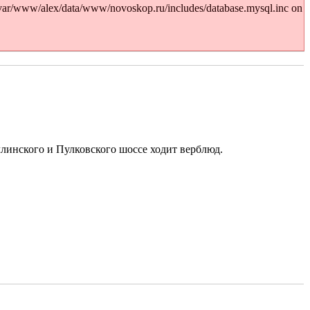
var/www/alex/data/www/novoskop.ru/includes/database.mysql.inc on
ллинского и Пулковского шоссе ходит верблюд.