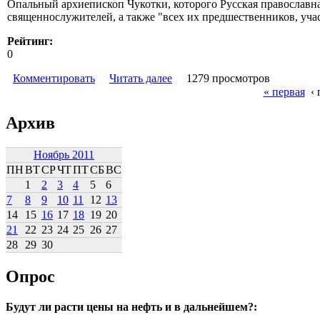
Опальный архиепископ Чукотки, которого Русская православна
священнослужителей, а также "всех их предшественников, уча
Рейтинг:
0
Комментировать
Читать далее
1279 просмотров
« первая
‹
Архив
Ноябрь 2011
ПН
ВТ
СР
ЧТ
ПТ
СБ
ВС
1
2
3
4
5
6
7
8
9
10
11
12
13
14
15
16
17
18
19
20
21
22
23
24
25
26
27
28
29
30
Опрос
Будут ли расти цены на нефть и в дальнейшем?: