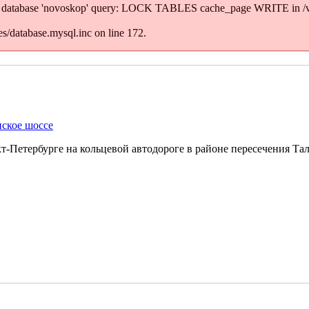
' to database 'novoskop' query: LOCK TABLES cache_page WRITE in /
/database.mysql.inc on line 172.
ское шоссе
т-Петербурге на кольцевой автодороге в районе пересечения Та