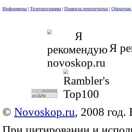
Информеры
|
Телепрограмма
|
Правила перепечатки
|
Обратная 
Я ре
©
Novoskop.ru
, 2008 год.
При цитировании и испол