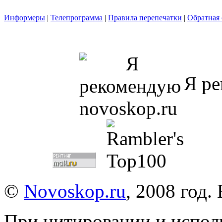
Информеры
|
Телепрограмма
|
Правила перепечатки
|
Обратная 
Я ре
©
Novoskop.ru
, 2008 год.
При цитировании и испол