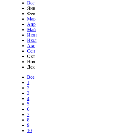
Все
Янв
Фев
Мар
Апр
Май
Июн
Июл
Авг
Сен
Окт
Ноя
Дек
Все
1
2
3
4
5
6
7
8
9
10