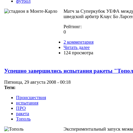
футбол
Матч за Суперкубок УЕФА между 
шведский арбитр Клаус Бо Ларсен
Рейтинг:
0
2 комментария
Читать далее
124 просмотра
Успешно завершились испытания ракеты "Топо
Пятница, 29 августа 2008 - 00:18
Теги:
Происшествия
испытания
ПРО
ракета
Тополь
Экспериментальный запуск межко