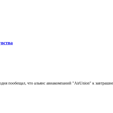
увства
дня пообещал, что альянс авиакомпаний "AirUnion" к завтрашнем