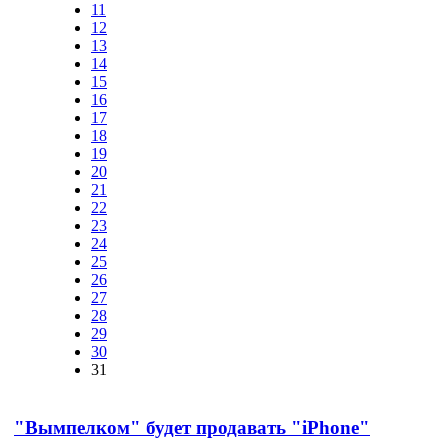
11
12
13
14
15
16
17
18
19
20
21
22
23
24
25
26
27
28
29
30
31
"Вымпелком" будет продавать "iPhone"