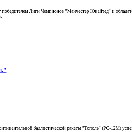
победителем Лиги Чемпионов "Манчестер Юнайтед" и обладател
.
ль"
нтинентальной баллистической ракеты "Тополь" (РС-12М) успе