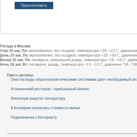
Погода в Москве
Утро 25 авг, Пн:
малооблачно, без осадков, температура +20..+22 С, давление 
День 25 авг, Пн:
малооблачно, без осадков, температура +28..+30 С, давление 
Вечер 25 авг, Пн:
пасмурно, небольшой дождь, температура +16..+18 С, давлен
Ночь 26 авг, Вт:
пасмурно, дождь, температура +13..+15 С, давление 736..738 
Пресс-релизы
Очистка воды обратноосмотическими системами дает необходимый ре
Итальянский ресторан - прибыльный бизнес
Линолеум защитит аппаратуру
В Болгарии снизилась стоимость жилья
Подключение к Интернету