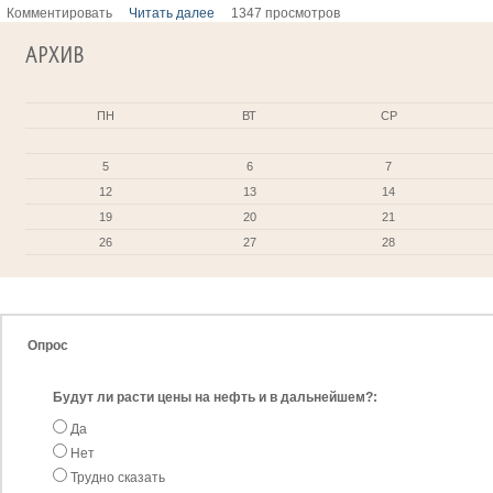
Комментировать
Читать далее
1347 просмотров
АРХИВ
ПН
ВТ
СР
5
6
7
12
13
14
19
20
21
26
27
28
Опрос
Будут ли расти цены на нефть и в дальнейшем?:
Да
Нет
Трудно сказать