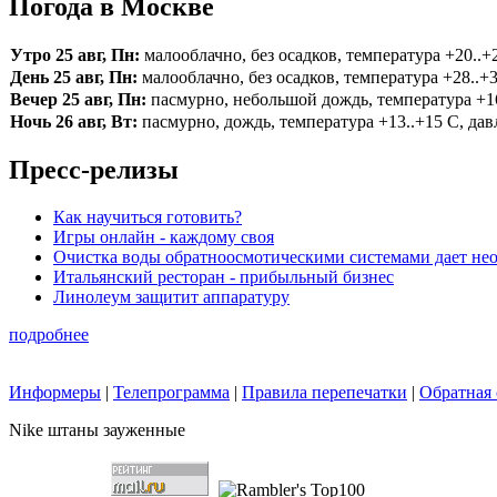
Погода в Москве
Утро 25 авг, Пн:
малооблачно, без осадков, температура +20..+2
День 25 авг, Пн:
малооблачно, без осадков, температура +28..+3
Вечер 25 авг, Пн:
пасмурно, небольшой дождь, температура +16.
Ночь 26 авг, Вт:
пасмурно, дождь, температура +13..+15 С, давл
Пресс-релизы
Как научиться готовить?
Игры онлайн - каждому своя
Очистка воды обратноосмотическими системами дает нео
Итальянский ресторан - прибыльный бизнес
Линолеум защитит аппаратуру
подробнее
Информеры
|
Телепрограмма
|
Правила перепечатки
|
Обратная 
Nike штаны зауженные