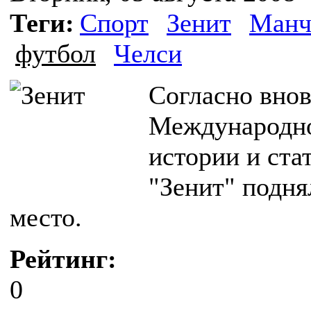
Теги:
Спорт
Зенит
Манч
футбол
Челси
Согласно вно
Международно
истории и ста
"Зенит" подня
место.
Рейтинг:
0