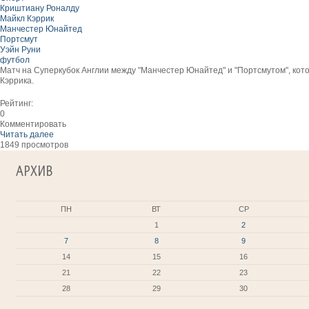
Криштиану Роналду
Майкл Кэррик
Манчестер Юнайтед
Портсмут
Уэйн Руни
футбол
Матч на Суперкубок Англии между "Манчестер Юнайтед" и "Портсмутом", кото
Кэррика.
Рейтинг:
0
Комментировать
Читать далее
1849 просмотров
АРХИВ
ПН
ВТ
СР
1
2
7
8
9
14
15
16
21
22
23
28
29
30