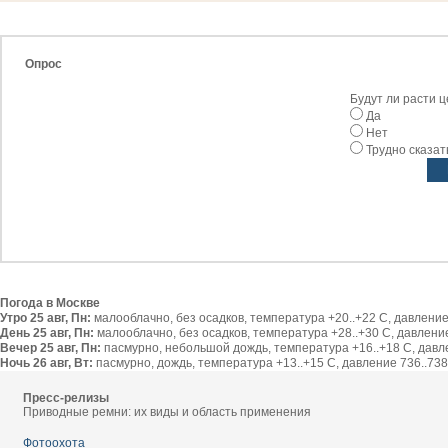
Опрос
Будут ли расти 
Да
Нет
Трудно сказат
Погода в Москве
Утро 25 авг, Пн:
малооблачно, без осадков, температура +20..+22 С, давление 
День 25 авг, Пн:
малооблачно, без осадков, температура +28..+30 С, давление 
Вечер 25 авг, Пн:
пасмурно, небольшой дождь, температура +16..+18 С, давлен
Ночь 26 авг, Вт:
пасмурно, дождь, температура +13..+15 С, давление 736..738 
Пресс-релизы
Приводные ремни: их виды и область применения
Фотоохота