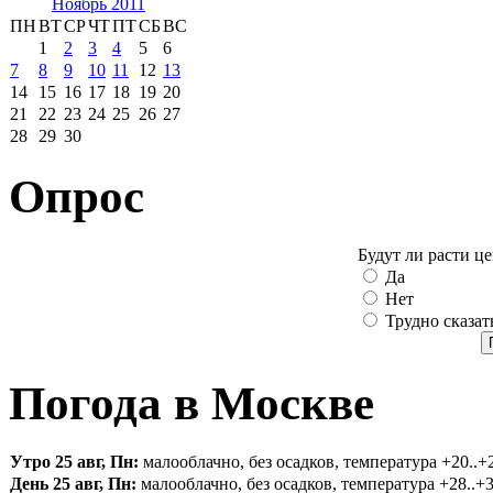
Ноябрь 2011
ПН
ВТ
СР
ЧТ
ПТ
СБ
ВС
1
2
3
4
5
6
7
8
9
10
11
12
13
14
15
16
17
18
19
20
21
22
23
24
25
26
27
28
29
30
Опрос
Будут ли расти ц
Да
Нет
Трудно сказат
Погода в Москве
Утро 25 авг, Пн:
малооблачно, без осадков, температура +20..+2
День 25 авг, Пн:
малооблачно, без осадков, температура +28..+3