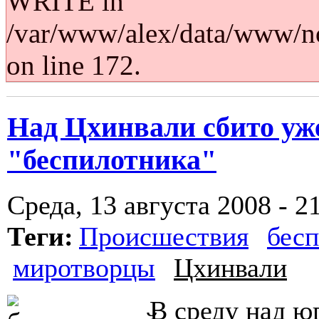
WRITE in
/var/www/alex/data/www/no
on line 172.
Над Цхинвали сбито уж
"беспилотника"
Среда, 13 августа 2008 - 2
Теги:
Происшествия
бес
миротворцы
Цхинвали
В среду над ю