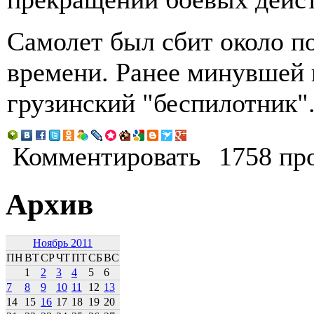
Самолет был сбит около п
времени. Ранее минувшей
грузинский "беспилотник"
Комментировать
1758 пр
Архив
Ноябрь 2011
ПН
ВТ
СР
ЧТ
ПТ
СБ
ВС
1
2
3
4
5
6
7
8
9
10
11
12
13
14
15
16
17
18
19
20