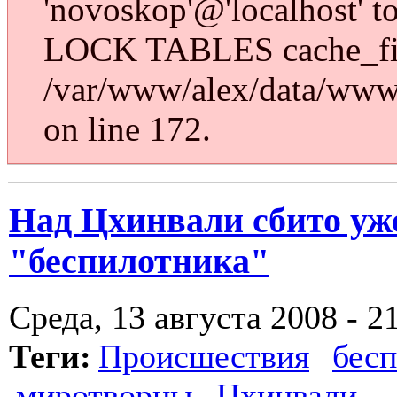
'novoskop'@'localhost' t
LOCK TABLES cache_fi
/var/www/alex/data/www/
on line 172.
Над Цхинвали сбито уж
"беспилотника"
Среда, 13 августа 2008 - 2
Теги:
Происшествия
бес
миротворцы
Цхинвали