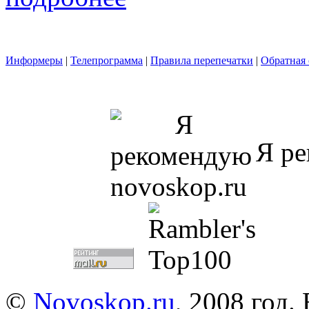
Информеры
|
Телепрограмма
|
Правила перепечатки
|
Обратная 
Я ре
©
Novoskop.ru
, 2008 год.