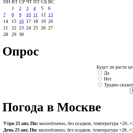
ПН
ВТ
СР
ЧТ
ПТ
СБ
ВС
1
2
3
4
5
6
7
8
9
10
11
12
13
14
15
16
17
18
19
20
21
22
23
24
25
26
27
28
29
30
Опрос
Будут ли расти ц
Да
Нет
Трудно сказат
Погода в Москве
Утро 25 авг, Пн:
малооблачно, без осадков, температура +20..+2
День 25 авг, Пн:
малооблачно, без осадков, температура +28..+3