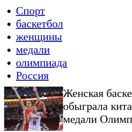
Спорт
баскетбол
женщины
медали
олимпиада
Россия
Женская баске
обыграла кита
медали Олимп