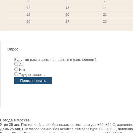
5
6
7
12
13
14
19
20
21
26
27
28
Опрос
Будут ли расти цены на нефть и в дальнейшем?:
Да
Нет
Трудно сказать
Погода в Москве
Утро 25 авг, Пн:
малооблачно, без осадков, температура +20..+22 С, давление 
День 25 авг, Пн:
малооблачно, без осадков, температура +28..+30 С, давление 