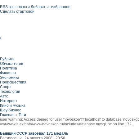
RSS все новости
Добавить в избранное
Сделать стартовой
Рубрики
Облако тегов
Политика
Финансы
Экономика
Происшествия
Спорт
Технологии
Авто
Интернет
Кино и музыка
Шоу-бизнес
Главная
»
Теги
user warning: Access denied for user 'novoskop'@'localhost' to database 'novo
/var/www/alex/data/www/novoskop.ru/includes/database.mysql.inc on line 172.
Бывший СССР завоевал 171 медаль
Воскресенье, 24 августа 2008 - 20:56