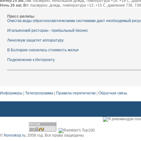
Вечер 25 авг, Пн:
пасмурно, небольшой дождь, температура +16..+18 С, давлен
Ночь 26 авг, Вт:
пасмурно, дождь, температура +13..+15 С, давление 736..738 
Пресс-релизы
Очистка воды обратноосмотическими системами дает необходимый резу
Итальянский ресторан - прибыльный бизнес
Линолеум защитит аппаратуру
В Болгарии снизилась стоимость жилья
Подключение к Интернету
Информеры
|
Телепрограмма
|
Правила перепечатки
|
Обратная связь
красивая мама помощь в выборе белье в роддом уфа.
©
Novoskop.ru
, 2008 год. Все права защищены.