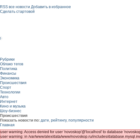
RSS все новости
Добавить в избранное
Сделать стартовой
Рубрики
Облако тегов
Политика
Финансы
Экономика
Происшествия
Спорт
Технологии
Авто
Интернет
Кино и музыка
Шоу-бизнес
Происшествия
Показать новости по:
дате
,
рейтингу
,
популярности
Главная
user warning: Access denied for user 'novoskop'@'localhost' to database 'novos
user warning: in /var/www/alex/data/www/novoskop.ru/includes/database.mysql.inc