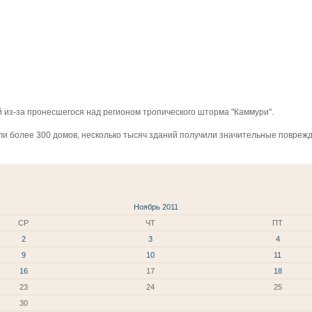
й из-за пронесшегося над регионом тропического шторма "Каммури".
мли более 300 домов, несколько тысяч зданий получили значительные повреж
Ноябрь 2011
СР
ЧТ
ПТ
2
3
4
9
10
11
16
17
18
23
24
25
30