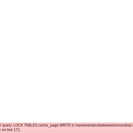
kop' query: LOCK TABLES cache_page WRITE in /var/www/alex/data/www/novoskop.ru
 on line 172.