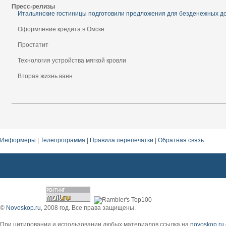
Пресс-релизы
Итальянские гостиницы подготовили предложения для безденежных д
Оформление кредита в Омске
Простатит
Технология устройства мягкой кровли
Вторая жизнь ванн
Информеры
|
Телепрограмма
|
Правила перепечатки
|
Обратная связь
©
Novoskop.ru
, 2008 год. Все права защищены.
При цитировании и использовании любых материалов ссылка на
novoskop.ru