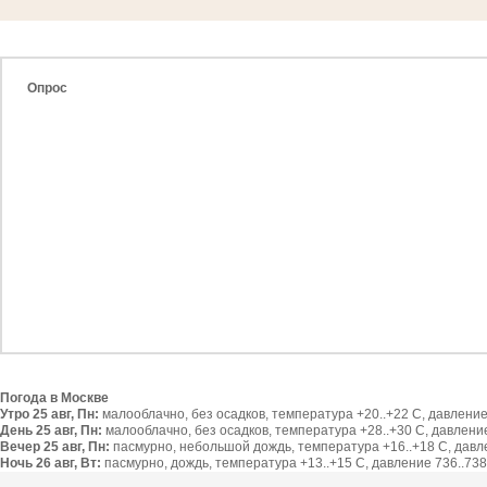
Опрос
Погода в Москве
Утро 25 авг, Пн:
малооблачно, без осадков, температура +20..+22 С, давление 
День 25 авг, Пн:
малооблачно, без осадков, температура +28..+30 С, давление 
Вечер 25 авг, Пн:
пасмурно, небольшой дождь, температура +16..+18 С, давлен
Ночь 26 авг, Вт:
пасмурно, дождь, температура +13..+15 С, давление 736..738 