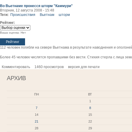
Во Вьетнаме пронесся шторм "Каммури"
Вторник, 12 августа 2008 - 15:48
Теги:
Происшествия
Вьетнам
шторм
Рейтинг:
Ваша оценка:
Нет
112 человек погибли на севере Вьетнама в результате наводнения и оползне
Более 45 человек числятся пропавшими без вести. Стихия стерла с лица зе
Комментировать
1460 просмотров
версия для печати
АРХИВ
ПН
ВТ
1
7
8
14
15
21
22
28
29