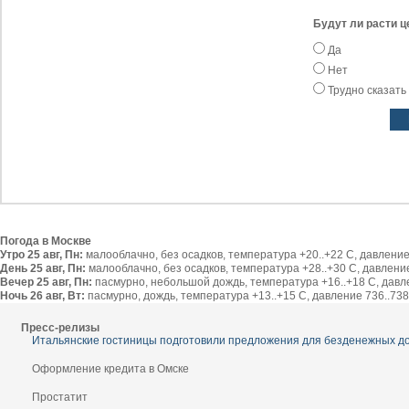
Будут ли расти ц
Да
Нет
Трудно сказать
Погода в Москве
Утро 25 авг, Пн:
малооблачно, без осадков, температура +20..+22 С, давление 
День 25 авг, Пн:
малооблачно, без осадков, температура +28..+30 С, давление 
Вечер 25 авг, Пн:
пасмурно, небольшой дождь, температура +16..+18 С, давлен
Ночь 26 авг, Вт:
пасмурно, дождь, температура +13..+15 С, давление 736..738 
Пресс-релизы
Итальянские гостиницы подготовили предложения для безденежных д
Оформление кредита в Омске
Простатит