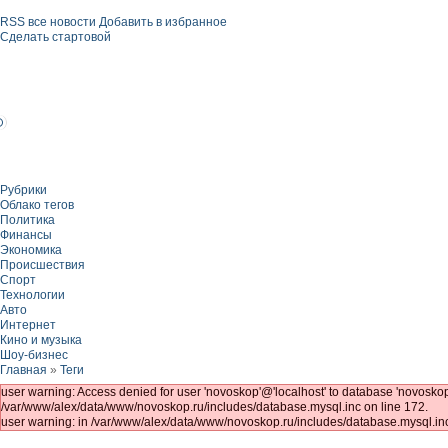
RSS все новости
Добавить в избранное
Сделать стартовой
Рубрики
Облако тегов
Политика
Финансы
Экономика
Происшествия
Спорт
Технологии
Авто
Интернет
Кино и музыка
Шоу-бизнес
Главная
»
Теги
user warning: Access denied for user 'novoskop'@'localhost' to database 'novo
/var/www/alex/data/www/novoskop.ru/includes/database.mysql.inc on line 172.
user warning: in /var/www/alex/data/www/novoskop.ru/includes/database.mysql.inc