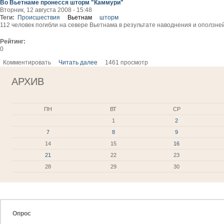
Во Вьетнаме пронесся шторм "Каммури"
Вторник, 12 августа 2008 - 15:48
Теги:
Происшествия
Вьетнам
шторм
112 человек погибли на севере Вьетнама в результате наводнения и оползне
Рейтинг:
0
Комментировать
Читать далее
1461 просмотр
АРХИВ
ПН
ВТ
СР
1
2
7
8
9
14
15
16
21
22
23
28
29
30
Опрос