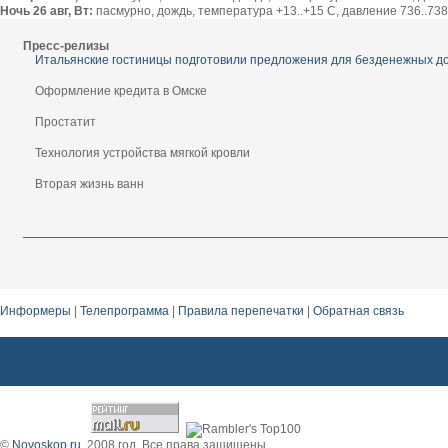
Ночь 26 авг, Вт:
пасмурно, дождь, температура +13..+15 С, давление 736..738 
Пресс-релизы
Итальянские гостиницы подготовили предложения для безденежных д
Оформление кредита в Омске
Простатит
Технология устройства мягкой кровли
Вторая жизнь ванн
Информеры
|
Телепрограмма
|
Правила перепечатки
|
Обратная связь
©
Novoskop.ru
, 2008 год. Все права защищены.