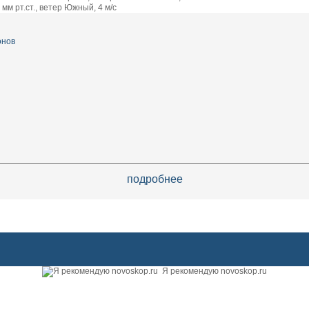
мм рт.ст., ветер Южный, 4 м/с
онов
подробнее
Я рекомендую novoskop.ru