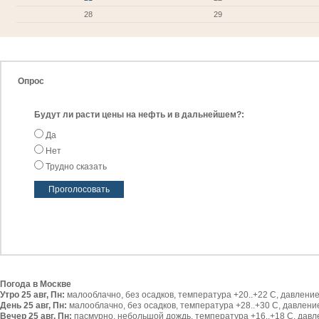
28
29
Опрос
Будут ли расти цены на нефть и в дальнейшем?:
Да
Нет
Трудно сказать
Погода в Москве
Утро 25 авг, Пн:
малооблачно, без осадков, температура +20..+22 С, давление 
День 25 авг, Пн:
малооблачно, без осадков, температура +28..+30 С, давление 
Вечер 25 авг, Пн:
пасмурно, небольшой дождь, температура +16..+18 С, давлен