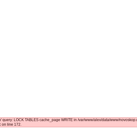
kop' query: LOCK TABLES cache_page WRITE in /var/www/alex/data/www/novoskop.ru
 on line 172.