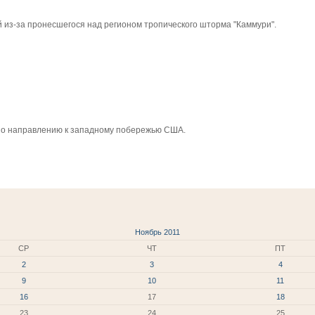
й из-за пронесшегося над регионом тропического шторма "Каммури".
 по направлению к западному побережью США.
Ноябрь 2011
СР
ЧТ
ПТ
2
3
4
9
10
11
16
17
18
23
24
25