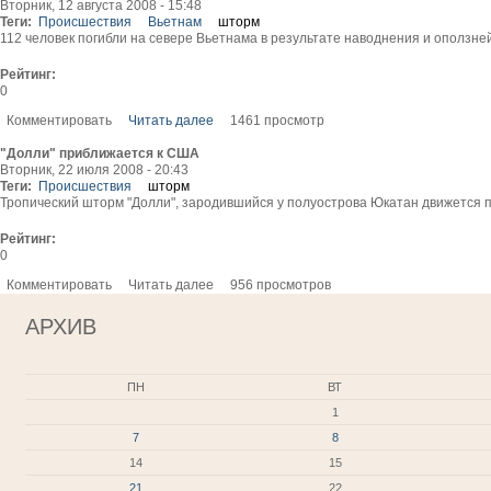
Вторник, 12 августа 2008 - 15:48
Теги:
Происшествия
Вьетнам
шторм
112 человек погибли на севере Вьетнама в результате наводнения и оползне
Рейтинг:
0
Комментировать
Читать далее
1461 просмотр
"Долли" приближается к США
Вторник, 22 июля 2008 - 20:43
Теги:
Происшествия
шторм
Тропический шторм "Долли", зародившийся у полуострова Юкатан движется
Рейтинг:
0
Комментировать
Читать далее
956 просмотров
АРХИВ
ПН
ВТ
1
7
8
14
15
21
22