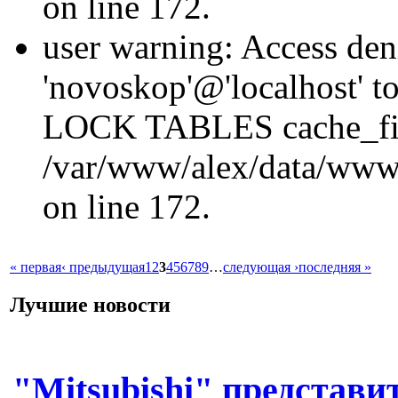
on line 172.
user warning: Access den
'novoskop'@'localhost' t
LOCK TABLES cache_fil
/var/www/alex/data/www/
on line 172.
« первая
‹ предыдущая
1
2
3
4
5
6
7
8
9
…
следующая ›
последняя »
Лучшие новости
"Mitsubishi" представи