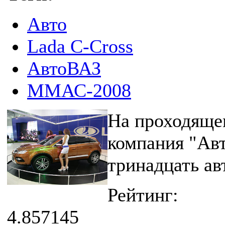
Авто
Lada C-Сross
АвтоВАЗ
ММАС-2008
На проходящем
компания "Ав
тринадцать ав
Рейтинг:
4.857145