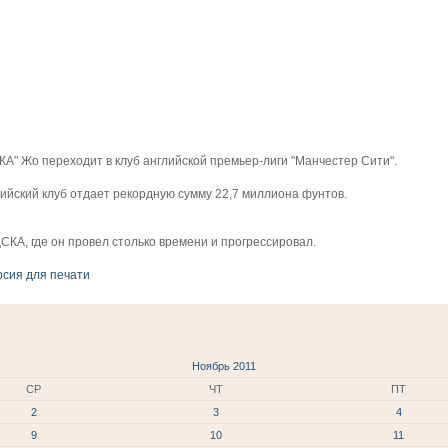
А" Жо переходит в клуб английской премьер-лиги "Манчестер Сити".
ийский клуб отдает рекордную сумму 22,7 миллиона фунтов.
ЦСКА, где он провел столько времени и прогрессировал.
рсия для печати
Ноябрь 2011
СР
ЧТ
ПТ
2
3
4
9
10
11