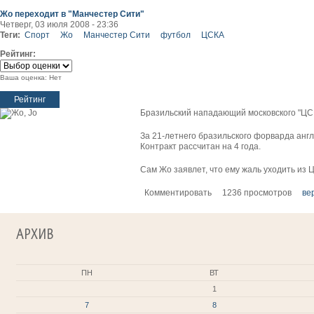
Жо переходит в "Манчестер Сити"
Четверг, 03 июля 2008 - 23:36
Теги:
Спорт
Жо
Манчестер Сити
футбол
ЦСКА
Рейтинг:
Ваша оценка:
Нет
Бразильский нападающий московского "ЦСК
За 21-летнего бразильского форварда англ
Контракт рассчитан на 4 года.
Сам Жо заявлет, что ему жаль уходить из 
Комментировать
1236 просмотров
ве
АРХИВ
ПН
ВТ
1
7
8