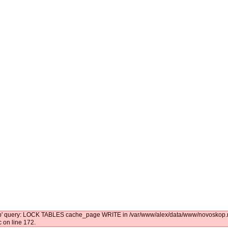
kop' query: LOCK TABLES cache_page WRITE in /var/www/alex/data/www/novoskop.ru
 on line 172.