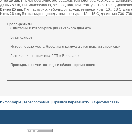
Утро 25 авг, Пн:
малооблачно, без осадков, температура +20..+22 С, давление 
День 25 авг, Пн:
малооблачно, без осадков, температура +28..+30 С, давление 
Вечер 25 авг, Пн:
пасмурно, небольшой дождь, температура +16..+18 С, давлен
Ночь 26 авг, Вт:
пасмурно, дождь, температура +13..+15 С, давление 736..738 
Пресс-релизы
Симптомы и классификация сахарного диабета
Виды факсов
Исторические места Ярославля разрушаются новыми стройками
Летние шины - причина ДТП в Ярославле
Приводные ремни: их виды и область применения
Информеры
|
Телепрограмма
|
Правила перепечатки
|
Обратная связь