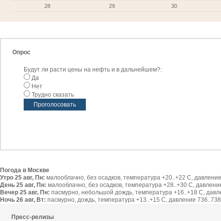
28
29
30
Опрос
Будут ли расти цены на нефть и в дальнейшем?:
Да
Нет
Трудно сказать
Погода в Москве
Утро 25 авг, Пн:
малооблачно, без осадков, температура +20..+22 С, давление 
День 25 авг, Пн:
малооблачно, без осадков, температура +28..+30 С, давление 
Вечер 25 авг, Пн:
пасмурно, небольшой дождь, температура +16..+18 С, давлен
Ночь 26 авг, Вт:
пасмурно, дождь, температура +13..+15 С, давление 736..738 
Пресс-релизы