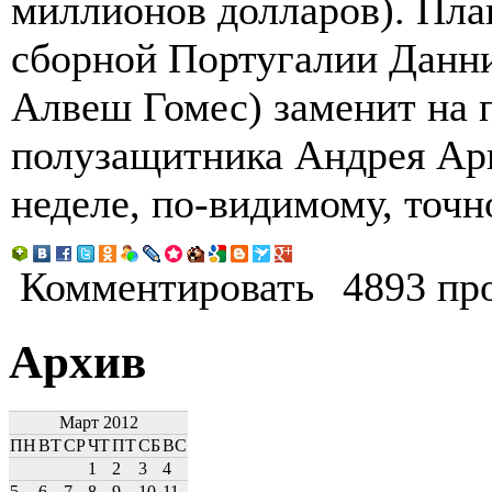
миллионов долларов). Пла
сборной Португалии Данни
Алвеш Гомес) заменит на 
полузащитника Андрея Арш
неделе, по-видимому, точн
Комментировать
4893 пр
Архив
Март 2012
ПН
ВТ
СР
ЧТ
ПТ
СБ
ВС
1
2
3
4
5
6
7
8
9
10
11