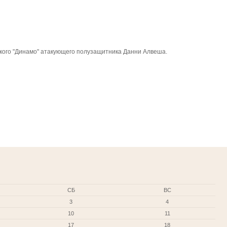
ского "Динамо" атакующего полузащитника Данни Алвеша.
СБ
ВС
3
4
10
11
17
18