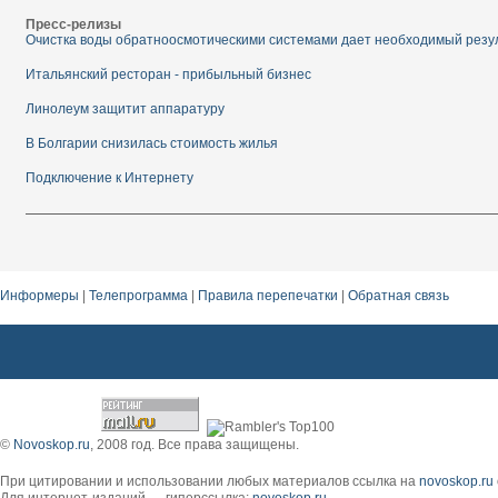
Пресс-релизы
Очистка воды обратноосмотическими системами дает необходимый резу
Итальянский ресторан - прибыльный бизнес
Линолеум защитит аппаратуру
В Болгарии снизилась стоимость жилья
Подключение к Интернету
Информеры
|
Телепрограмма
|
Правила перепечатки
|
Обратная связь
http://www.arvinexpo.ru/vistavochnie-konstrukcii.html . барные табуреты
©
Novoskop.ru
, 2008 год. Все права защищены.
При цитировании и использовании любых материалов ссылка на
novoskop.ru