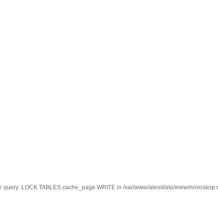
kop' query: LOCK TABLES cache_page WRITE in /var/www/alex/data/www/novoskop.ru