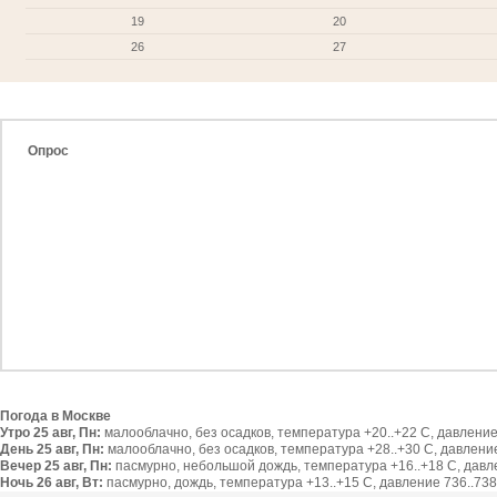
19
20
26
27
Опрос
Погода в Москве
Утро 25 авг, Пн:
малооблачно, без осадков, температура +20..+22 С, давление 
День 25 авг, Пн:
малооблачно, без осадков, температура +28..+30 С, давление 
Вечер 25 авг, Пн:
пасмурно, небольшой дождь, температура +16..+18 С, давлен
Ночь 26 авг, Вт:
пасмурно, дождь, температура +13..+15 С, давление 736..738 