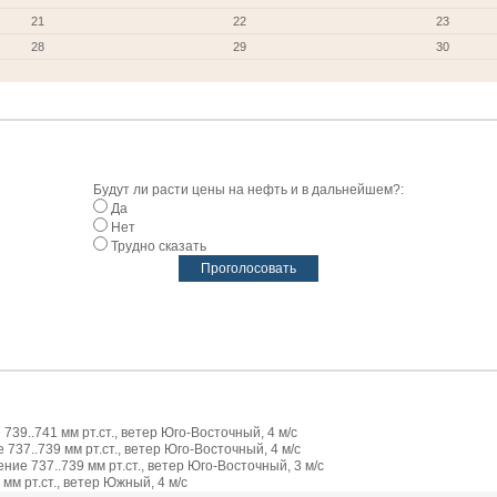
21
22
23
28
29
30
Будут ли расти цены на нефть и в дальнейшем?:
Да
Нет
Трудно сказать
739..741 мм рт.ст., ветер Юго-Восточный, 4 м/с
737..739 мм рт.ст., ветер Юго-Восточный, 4 м/с
ие 737..739 мм рт.ст., ветер Юго-Восточный, 3 м/с
мм рт.ст., ветер Южный, 4 м/с