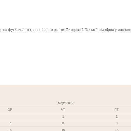
сь на футбольном трансферном рынке. Питерский "Зенит" приобрел у москов
Март 2012
СР
ЧТ
ПТ
1
2
7
8
9
14
15
16