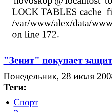
'novoskop'@'localhost' t
LOCK TABLES cache_fil
/var/www/alex/data/www/
on line 172.
"Зенит" покупает защи
Понедельник, 28 июля 2008
Теги:
Спорт