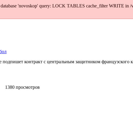
' to database 'novoskop' query: LOCK TABLES cache_filter WRITE in 
бол
ле подпишет контракт с центральным защитником французского 
1380 просмотров