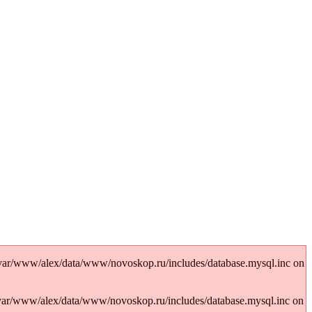
var/www/alex/data/www/novoskop.ru/includes/database.mysql.inc on
/var/www/alex/data/www/novoskop.ru/includes/database.mysql.inc on