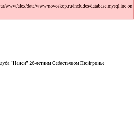
/var/www/alex/data/www/novoskop.ru/includes/database.mysql.inc on
клуба "Нанси" 26-летним Себастьяном Пюйгринье.