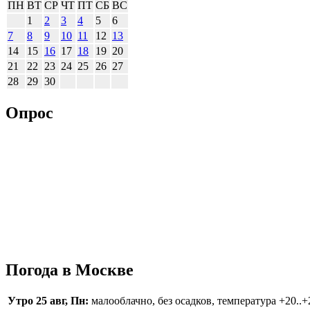
ПН
ВТ
СР
ЧТ
ПТ
СБ
ВС
1
2
3
4
5
6
7
8
9
10
11
12
13
14
15
16
17
18
19
20
21
22
23
24
25
26
27
28
29
30
Опрос
Погода в Москве
Утро 25 авг, Пн:
малооблачно, без осадков, температура +20..+2