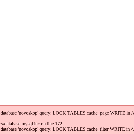
' to database 'novoskop' query: LOCK TABLES cache_page WRITE in /
/database.mysql.inc on line 172.
' to database 'novoskop' query: LOCK TABLES cache_filter WRITE in 