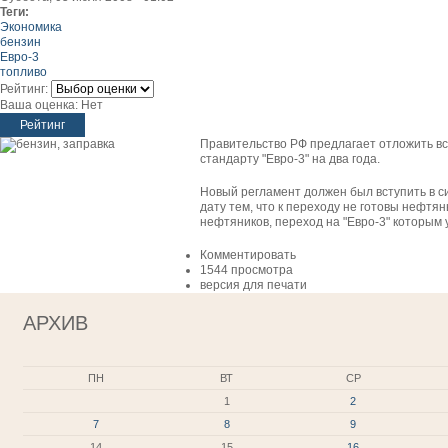
Теги:
Экономика
бензин
Евро-3
топливо
Рейтинг:
Ваша оценка:
Нет
Правительство РФ предлагает отложить вс
стандарту "Евро-3" на два года.
Новый регламент должен был вступить в с
дату тем, что к переходу не готовы нефт
нефтяников, переход на "Евро-3" которым 
Комментировать
1544 просмотра
версия для печати
АРХИВ
ПН
ВТ
СР
1
2
7
8
9
14
15
16