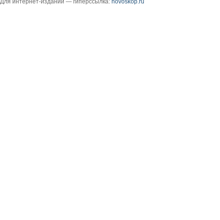
Для интернет-изданий — гиперссылка:
novoskop.ru