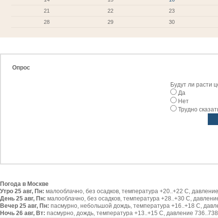
21
22
23
28
29
30
Опрос
Будут ли расти 
Да
Нет
Трудно сказат
Погода в Москве
Утро 25 авг, Пн:
малооблачно, без осадков, температура +20..+22 С, давление 
День 25 авг, Пн:
малооблачно, без осадков, температура +28..+30 С, давление 
Вечер 25 авг, Пн:
пасмурно, небольшой дождь, температура +16..+18 С, давлен
Ночь 26 авг, Вт:
пасмурно, дождь, температура +13..+15 С, давление 736..738 