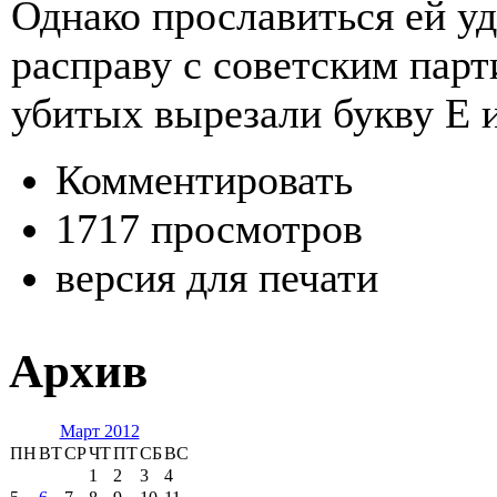
Однако прославиться ей у
расправу с советским парт
убитых вырезали букву Е 
Комментировать
1717 просмотров
версия для печати
Архив
Март 2012
ПН
ВТ
СР
ЧТ
ПТ
СБ
ВС
1
2
3
4