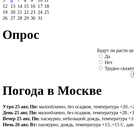
5
6
7
8
9
10
11
12
13
14
15
16
17
18
19
20
21
22
23
24
25
26
27
28
29
30
31
Опрос
Будут ли расти ц
Да
Нет
Трудно сказат
Погода в Москве
Утро 25 авг, Пн:
малооблачно, без осадков, температура +20..+2
День 25 авг, Пн:
малооблачно, без осадков, температура +28..+3
Вечер 25 авг, Пн:
пасмурно, небольшой дождь, температура +16.
Ночь 26 авг, Вт:
пасмурно, дождь, температура +13..+15 С, давл