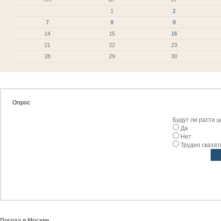
1
2
7
8
9
14
15
16
21
22
23
28
29
30
Опрос
Будут ли расти 
Да
Нет
Трудно сказат
Погода в Москве