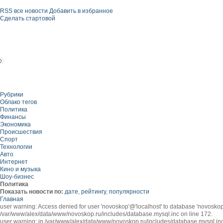
RSS все новости
Добавить в избранное
Сделать стартовой
Рубрики
Облако тегов
Политика
Финансы
Экономика
Происшествия
Спорт
Технологии
Авто
Интернет
Кино и музыка
Шоу-бизнес
Политика
Показать новости по:
дате
,
рейтингу
,
популярности
Главная
user warning: Access denied for user 'novoskop'@'localhost' to database 'novo
/var/www/alex/data/www/novoskop.ru/includes/database.mysql.inc on line 172.
user warning: in /var/www/alex/data/www/novoskop.ru/includes/database.mysql.inc