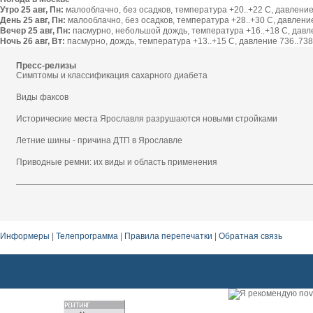
Утро 25 авг, Пн:
малооблачно, без осадков, температура +20..+22 С, давление 
День 25 авг, Пн:
малооблачно, без осадков, температура +28..+30 С, давление 
Вечер 25 авг, Пн:
пасмурно, небольшой дождь, температура +16..+18 С, давлен
Ночь 26 авг, Вт:
пасмурно, дождь, температура +13..+15 С, давление 736..738 
Пресс-релизы
Симптомы и классификация сахарного диабета
Виды факсов
Исторические места Ярославля разрушаются новыми стройками
Летние шины - причина ДТП в Ярославле
Приводные ремни: их виды и область применения
Информеры
|
Телепрограмма
|
Правила перепечатки
|
Обратная связь