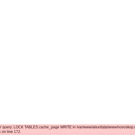
kop' query: LOCK TABLES cache_page WRITE in /var/www/alex/data/www/novoskop.ru
 on line 172.