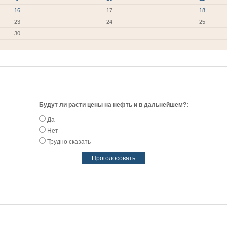
16
17
18
23
24
25
30
Будут ли расти цены на нефть и в дальнейшем?:
Да
Нет
Трудно сказать