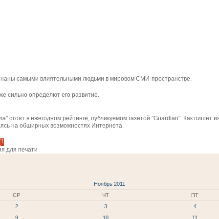
изнаны самыми влиятельными людьми в мировом СМИ-пространстве.
же сильно определют его развитие.
ла" стоят в ежегодном рейтинге, публикуемом газетой "Guardian". Как пишет
аясь на обширных возможностях Интернета.
ия для печати
Ноябрь 2011
СР
ЧТ
ПТ
2
3
4
9
10
11