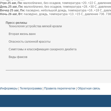
Утро 25 авг, Пн:
малооблачно, без осадков, температура +20..+22 С, давление 
День 25 авг, Пн:
малооблачно, без осадков, температура +28..+30 С, давление 
Вечер 25 авг, Пн:
пасмурно, небольшой дождь, температура +16..+18 С, давлен
Ночь 26 авг, Вт:
пасмурно, дождь, температура +13..+15 С, давление 736..738 
Пресс-релизы
Технология устройства мягкой кровли
Вторая жизнь ванн
Опасность салонной красоты
Симптомы и классификация сахарного диабета
Виды факсов
Информеры
|
Телепрограмма
|
Правила перепечатки
|
Обратная связь