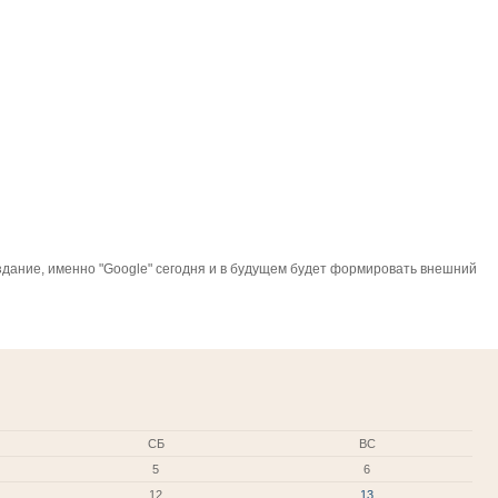
 издание, именно "Google" сегодня и в будущем будет формировать внешний
СБ
ВС
5
6
12
13