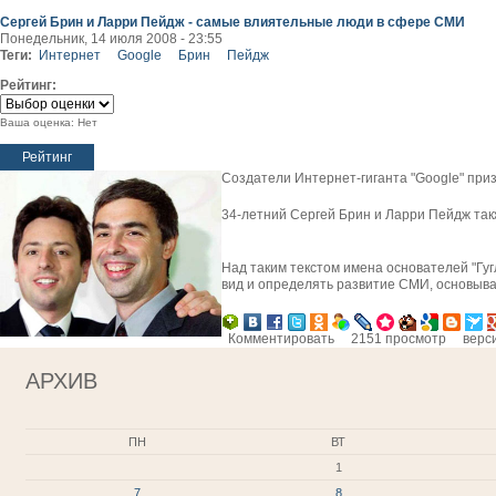
Сергей Брин и Ларри Пейдж - самые влиятельные люди в сфере СМИ
Понедельник, 14 июля 2008 - 23:55
Теги:
Интернет
Google
Брин
Пейдж
Рейтинг:
Ваша оценка:
Нет
Создатели Интернет-гиганта "Google" пр
34-летний Сергей Брин и Ларри Пейдж так
Над таким текстом имена основателей "Гуг
вид и определять развитие СМИ, основыв
Комментировать
2151 просмотр
верс
АРХИВ
ПН
ВТ
1
7
8