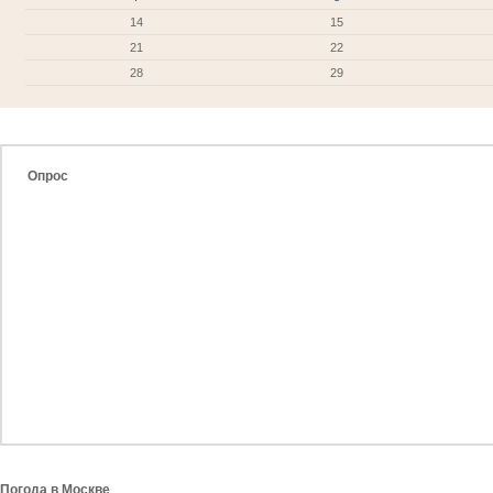
14
15
21
22
28
29
Опрос
Погода в Москве