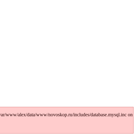
var/www/alex/data/www/novoskop.ru/includes/database.mysql.inc on