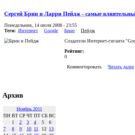
Сергей Брин и Ларри Пейдж - самые влиятельн
Понедельник, 14 июля 2008 - 23:55
Теги:
Интернет
Google
Брин
Пейдж
Создатели Интернет-гиганта "G
Рейтинг:
0
Комментировать
Читать далее
Архив
Ноябрь 2011
ПН
ВТ
СР
ЧТ
ПТ
СБ
ВС
1
2
3
4
5
6
7
8
9
10
11
12
13