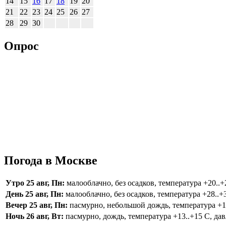
14
15
16
17
18
19
20
21
22
23
24
25
26
27
28
29
30
Опрос
Погода в Москве
Утро 25 авг, Пн:
малооблачно, без осадков, температура +20..+2
День 25 авг, Пн:
малооблачно, без осадков, температура +28..+3
Вечер 25 авг, Пн:
пасмурно, небольшой дождь, температура +16.
Ночь 26 авг, Вт:
пасмурно, дождь, температура +13..+15 С, дав