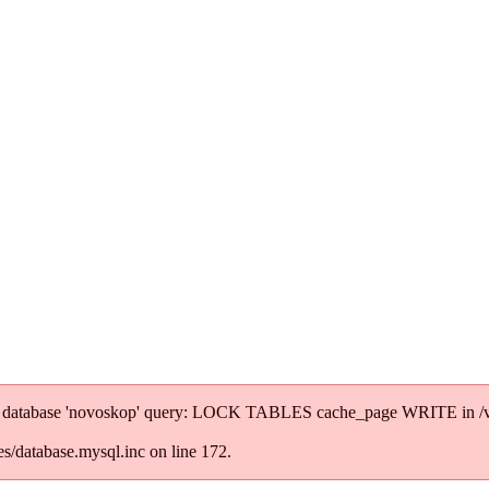
' to database 'novoskop' query: LOCK TABLES cache_page WRITE in /
/database.mysql.inc on line 172.