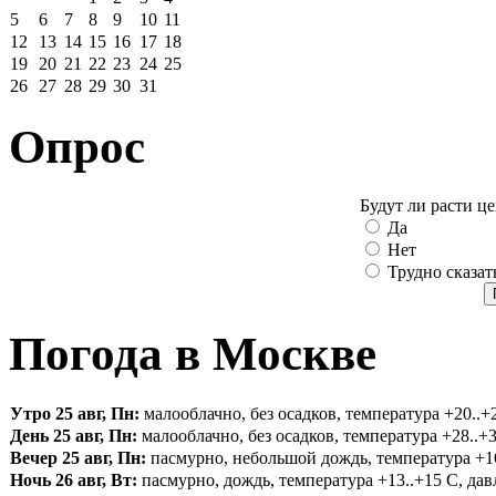
5
6
7
8
9
10
11
12
13
14
15
16
17
18
19
20
21
22
23
24
25
26
27
28
29
30
31
Опрос
Будут ли расти ц
Да
Нет
Трудно сказат
Погода в Москве
Утро 25 авг, Пн:
малооблачно, без осадков, температура +20..+2
День 25 авг, Пн:
малооблачно, без осадков, температура +28..+3
Вечер 25 авг, Пн:
пасмурно, небольшой дождь, температура +16.
Ночь 26 авг, Вт:
пасмурно, дождь, температура +13..+15 С, давл