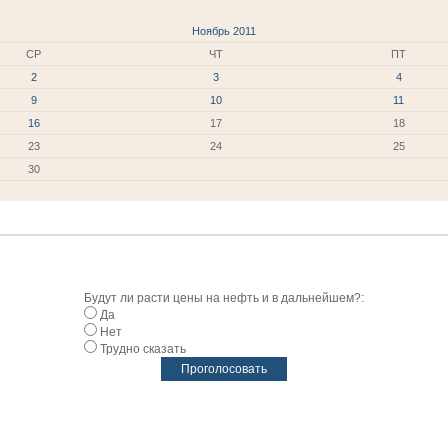
Ноябрь 2011
СР
ЧТ
ПТ
2
3
4
9
10
11
16
17
18
23
24
25
30
Будут ли расти цены на нефть и в дальнейшем?:
Да
Нет
Трудно сказать