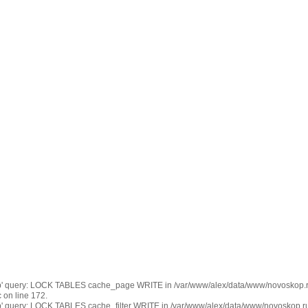
kop' query: LOCK TABLES cache_page WRITE in /var/www/alex/data/www/novoskop.ru
 on line 172.
op' query: LOCK TABLES cache_filter WRITE in /var/www/alex/data/www/novoskop.ru