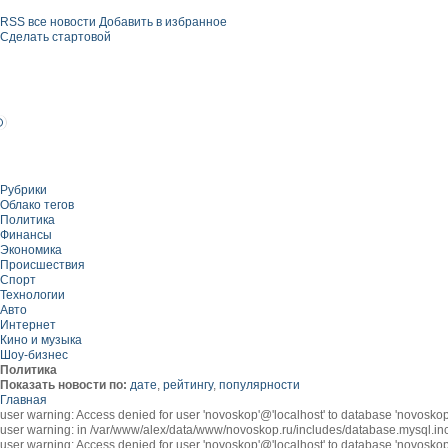
RSS все новости
Добавить в избранное
Сделать стартовой
Рубрики
Облако тегов
Политика
Финансы
Экономика
Происшествия
Спорт
Технологии
Авто
Интернет
Кино и музыка
Шоу-бизнес
Политика
Показать новости по:
дате
,
рейтингу
,
популярности
Главная
user warning: Access denied for user 'novoskop'@'localhost' to database 'novos
user warning: in /var/www/alex/data/www/novoskop.ru/includes/database.mysql.inc
user warning: Access denied for user 'novoskop'@'localhost' to database 'novosk