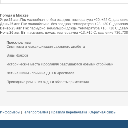
Погода в Москве
Утро 25 авг, Пн:
малооблачно, без осадков, температура +20..+22 С, давление 
День 25 авг, Пн:
малооблачно, без осадков, температура +28..+30 С, давление 
Вечер 25 авг, Пн:
пасмурно, небольшой дождь, температура +16..+18 С, давлен
Ночь 26 авг, Вт:
пасмурно, дождь, температура +13..+15 С, давление 736..738 
Пресс-релизы
Симптомы и классификация сахарного диабета
Виды факсов
Исторические места Ярославля разрушаются новыми стройками
Летние шины - причина ДТП в Ярославле
Приводные ремни: их виды и область применения
Информеры
|
Телепрограмма
|
Правила перепечатки
|
Обратная связь
наборы для вышивания купить в магазине