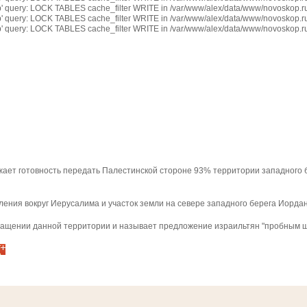
op' query: LOCK TABLES cache_filter WRITE in /var/www/alex/data/www/novoskop.ru
op' query: LOCK TABLES cache_filter WRITE in /var/www/alex/data/www/novoskop.ru
op' query: LOCK TABLES cache_filter WRITE in /var/www/alex/data/www/novoskop.ru
жает готовность передать Палестинской стороне 93% территории западного 
ения вокруг Иерусалима и участок земли на севере западного берега Иордан
ащении данной территории и называет предложение израильтян "пробным шар