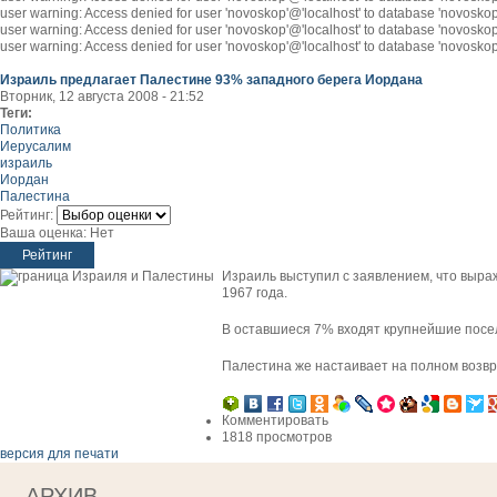
user warning: Access denied for user 'novoskop'@'localhost' to database 'novosk
user warning: Access denied for user 'novoskop'@'localhost' to database 'novosk
user warning: Access denied for user 'novoskop'@'localhost' to database 'novosk
Израиль предлагает Палестине 93% западного берега Иордана
Вторник, 12 августа 2008 - 21:52
Теги:
Политика
Иерусалим
израиль
Иордан
Палестина
Рейтинг:
Ваша оценка:
Нет
Израиль выступил с заявлением, что выра
1967 года.
В оставшиеся 7% входят крупнейшие посел
Палестина же настаивает на полном возвр
Комментировать
1818 просмотров
версия для печати
АРХИВ