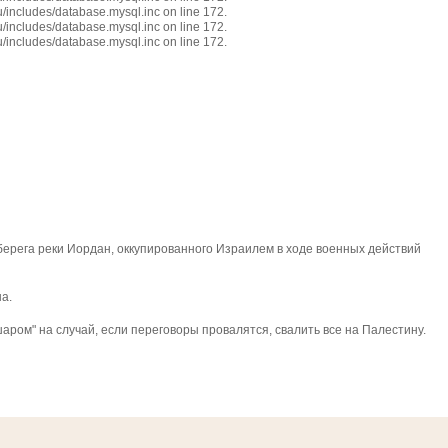
/includes/database.mysql.inc on line 172.
/includes/database.mysql.inc on line 172.
/includes/database.mysql.inc on line 172.
берега реки Иордан, оккупированного Израилем в ходе военных действий
а.
ом" на случай, если переговоры провалятся, свалить все на Палестину.