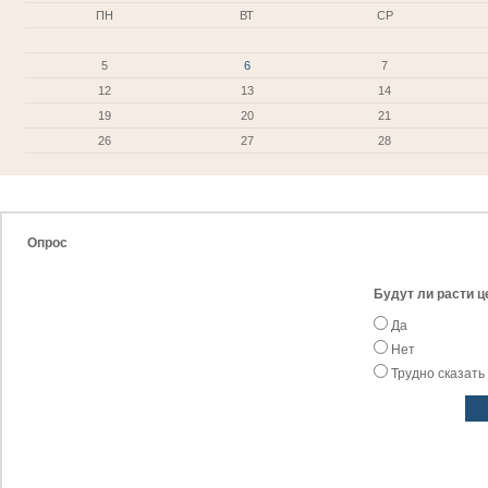
ПН
ВТ
СР
5
6
7
12
13
14
19
20
21
26
27
28
Опрос
Будут ли расти ц
Да
Нет
Трудно сказать