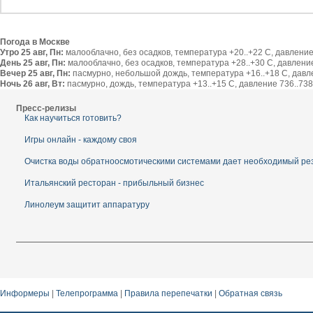
Погода в Москве
Утро 25 авг, Пн:
малооблачно, без осадков, температура +20..+22 С, давление 
День 25 авг, Пн:
малооблачно, без осадков, температура +28..+30 С, давление 
Вечер 25 авг, Пн:
пасмурно, небольшой дождь, температура +16..+18 С, давлен
Ночь 26 авг, Вт:
пасмурно, дождь, температура +13..+15 С, давление 736..738 
Пресс-релизы
Как научиться готовить?
Игры онлайн - каждому своя
Очистка воды обратноосмотическими системами дает необходимый ре
Итальянский ресторан - прибыльный бизнес
Линолеум защитит аппаратуру
Информеры
|
Телепрограмма
|
Правила перепечатки
|
Обратная связь