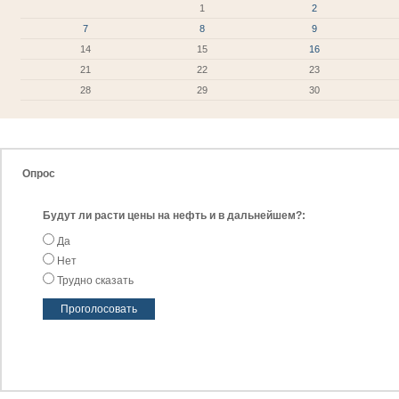
1
2
7
8
9
14
15
16
21
22
23
28
29
30
Опрос
Будут ли расти цены на нефть и в дальнейшем?:
Да
Нет
Трудно сказать