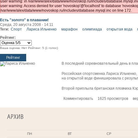
user warning: in /var/www/alex/data/www/novoskop.ru/includes/database.mysql.inc
user warning: Access denied for user 'novoskop'@'localhost' to database 'novosk
/var/www/alex/data/www/novoskop.ru/includes/database.mysql.inc on line 172.
Есть "золото" в плавании!
Среда, 20 августа 2008 - 14:11
Теги:
Спорт
Лариса Ильченко
марафон
олимпиада
открытая вода
Рейтинг:
Ваша оценка:
Нет
Рейтинг:
5
(
1
голос)
В последний соревновательный день в пла
Российская спортсменка Лариса Ильченко,
на открытой воде финишировала с результа
Второй приплыла британская пловчиха Кэр
Комментировать
1625 просмотров
ве
АРХИВ
ПН
ВТ
СР