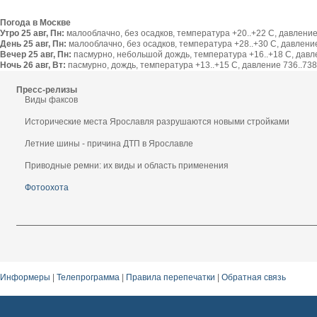
Погода в Москве
Утро 25 авг, Пн:
малооблачно, без осадков, температура +20..+22 С, давление 
День 25 авг, Пн:
малооблачно, без осадков, температура +28..+30 С, давление 
Вечер 25 авг, Пн:
пасмурно, небольшой дождь, температура +16..+18 С, давлен
Ночь 26 авг, Вт:
пасмурно, дождь, температура +13..+15 С, давление 736..738 
Пресс-релизы
Виды факсов
Исторические места Ярославля разрушаются новыми стройками
Летние шины - причина ДТП в Ярославле
Приводные ремни: их виды и область применения
Фотоохота
Информеры
|
Телепрограмма
|
Правила перепечатки
|
Обратная связь