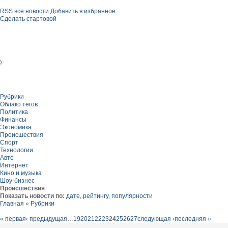
RSS все новости
Добавить в избранное
Сделать стартовой
Рубрики
Облако тегов
Политика
Финансы
Экономика
Происшествия
Спорт
Технологии
Авто
Интернет
Кино и музыка
Шоу-бизнес
Происшествия
Показать новости по:
дате
,
рейтингу
,
популярности
Главная
»
Рубрики
« первая
‹ предыдущая
…
19
20
21
22
23
24
25
26
27
следующая ›
последняя »