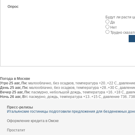
Опрос
Будут ли расти 
Да
Нет
Трудно сказат
Погода в Москве
Утро 25 авг, Пн:
малооблачно, без осадков, температура +20..+22 С, давление 
День 25 авг, Пн:
малооблачно, без осадков, температура +28..+30 С, давление 
Вечер 25 авг, Пн:
пасмурно, небольшой дождь, температура +16..+18 С, давлен
Ночь 26 авг, Вт:
пасмурно, дождь, температура +13..+15 С, давление 736..738 
Пресс-релизы
Итальянские гостиницы подготовили предложения для безденежных дон
Оформление кредита в Омске
Простатит